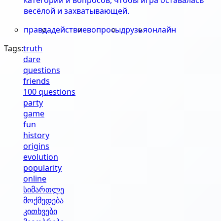
весёлой и захватывающей.
правда
действие
вопросы
друзья
онлайн
Tags:
truth
dare
questions
friends
100 questions
party
game
fun
history
origins
evolution
popularity
online
სიმართლე
მოქმედება
კითხვები