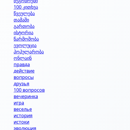
მეგობრები
100 კითხვა
წვეულება
თამაში
გართობა
ისტორია
წარმოშობა
ევოლუცია
პოპულარობა
ონლაინ
правда
действие
вопросы
друзья
100 вопросов
вечеринка
игра
веселье
история
истоки
эволюция