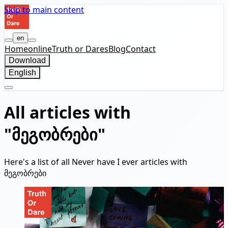
Skip to main content
en
Home
online
Truth or Dares
Blog
Contact
Download
English
All articles with
"მეგობრები"
Here's a list of all Never have I ever articles with
მეგობრები